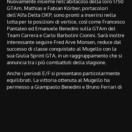
Nuovamente insieme nell’abitacolo della loro 1750
GTAm, Mathias e Fabian Körber, portacolori
dell’Alfa Delta OKP, sono pronti a inserirsi nella
lotta per le posizioni di vertice, così come Francesco
Pantaleo ed Emanuele Benedini sulla GTAm del
Team Carrera e Carlo Barbolini Cionini. Sarà inoltre
interessante seguire Fred Arve Monsen, reduce dal
successo di classe conquistato al Mugello con la
sua Giulia Sprint GTA, in un raggruppamento che si
annuncia tra i più combattuti della stagione.
Anche i periodi E/F si presentano particolarmente
equilibrati. La vittoria ottenuta al Mugello ha
permesso a Giampaolo Benedini e Bruno Ferrari di
condividere la vetta della classifica con Emanuele
Morteo, mentre Giovanni Serio e Franco Mischis
inseguono a breve distanza dopo aver visto sfumare
un risultato ancora più importante nel finale del
round inaugurale a causa di un problema al cambio
che li ha rallentati negli ultimi minuti di gara. A