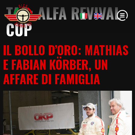
TAG:
ALFA REVIVAL
CUP
IL BOLLO D’ORO: MATHIAS
E FABIAN KÖRBER, UN
AFFARE DI FAMIGLIA