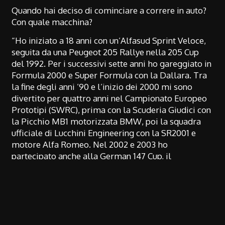
Quando hai deciso di cominciare a correre in auto?
Con quale macchina?
“Ho iniziato a 18 anni con un’Alfasud Sprint Veloce,
seguita da una Peugeot 205 Rallye nella 205 Cup
del 1992. Per i successivi sette anni ho gareggiato in
Formula 2000 e Super Formula con la Dallara. Tra
la fine degli anni ’90 e l’inizio dei 2000 mi sono
divertito per quattro anni nel Campionato Europeo
Prototipi (SWRC), prima con la Scuderia Giudici con
la Picchio MB1 motorizzata BMW, poi la squadra
ufficiale di Lucchini Engineering con la SR2001 e
motore Alfa Romeo. Nel 2002 e 2003 ho
partecipato anche alla German 147 Cup, il
monomarca dedicato alla compatta del Biscione in
versione GTA. Nel 2005 ho preso parte alla 24 ore
di Spa con una Maserati 4200 Light GT con Gianni
Giudici e Diego Romanini nell’ambito del GT World
Challenge Europe Sprint. Mi sono buttato nel GT