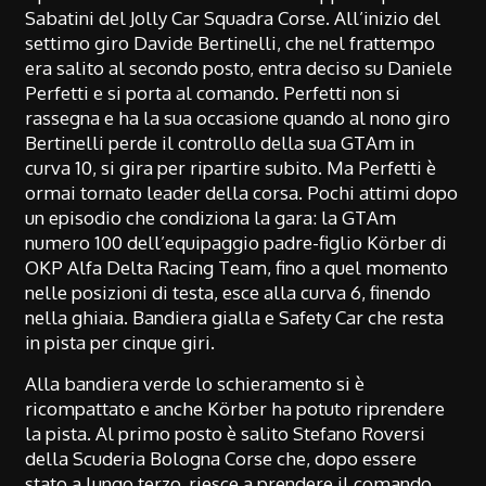
Sabatini del Jolly Car Squadra Corse. All’inizio del
settimo giro Davide Bertinelli, che nel frattempo
era salito al secondo posto, entra deciso su Daniele
Perfetti e si porta al comando. Perfetti non si
rassegna e ha la sua occasione quando al nono giro
Bertinelli perde il controllo della sua GTAm in
curva 10, si gira per ripartire subito. Ma Perfetti è
ormai tornato leader della corsa. Pochi attimi dopo
un episodio che condiziona la gara: la GTAm
numero 100 dell’equipaggio padre-figlio Körber di
OKP Alfa Delta Racing Team, fino a quel momento
nelle posizioni di testa, esce alla curva 6, finendo
nella ghiaia. Bandiera gialla e Safety Car che resta
in pista per cinque giri.
Alla bandiera verde lo schieramento si è
ricompattato e anche Körber ha potuto riprendere
la pista. Al primo posto è salito Stefano Roversi
della Scuderia Bologna Corse che, dopo essere
stato a lungo terzo, riesce a prendere il comando.