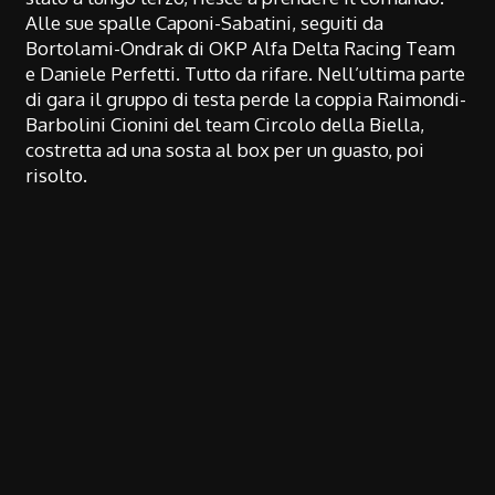
Alle sue spalle Caponi-Sabatini, seguiti da
Bortolami-Ondrak di OKP Alfa Delta Racing Team
e Daniele Perfetti. Tutto da rifare. Nell’ultima parte
di gara il gruppo di testa perde la coppia Raimondi-
Barbolini Cionini del team Circolo della Biella,
costretta ad una sosta al box per un guasto, poi
risolto.
Finale caldissimo: la vettura Petrone-Barri è ormai
a soli 2 secondi da Daniele Perfetti. Al
venticinquesimo giro arriva il sorpasso di Barri, al
volante nella seconda parte di gara, che vola al
primo posto. Bertinelli è terzo.
Dopo 31 passaggi dal via, la bandiera scacchi del
Red Bull Ring incorona Petrone e Barri, che si
portano a casa pole e vittoria, la prima al volante
della GTAm. Al secondo posto Daniele Perfetti e al
terzo Davide Bertinelli. Finisce al quinto posto,
dietro Laber-Stojetz di OKP Alfa Delta Racing