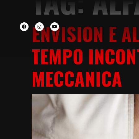
TAG:
ALF
ENVISION E A
TEMPO INCON
MECCANICA