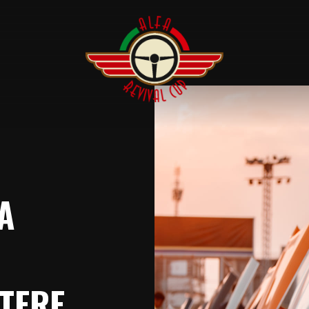
A
TERE