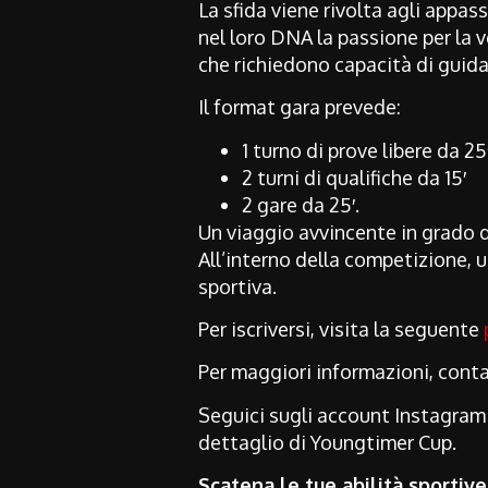
La sfida viene rivolta agli appas
nel loro DNA la passione per la v
che richiedono capacità di guida 
Il format gara prevede:
1 turno di prove libere da 25
2 turni di qualifiche da 15′
2 gare da 25′.
Un viaggio avvincente in grado di
All’interno della competizione, 
sportiva.
Per iscriversi, visita la seguente
Per maggiori informazioni, conta
Seguici sugli account Instagram
dettaglio di Youngtimer Cup.
S
catena le tue abilità sportive