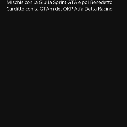
Mischis con la Giulia Sprint GTA e poi Benedetto
Cardillo con la GTAm del OKP Alfa Delta Racing
Team. La prima bandiera gialla è arrivata dopo 20
minuti, seguita dalla Safety Car, per rendere
possibile la rimozione della GTV6 di Francesco
Liberatore e Vincenzo Ferlito della Scuderia del
Grifone, arenata sulla ghiaia della Cimini 2 dopo
un’accesa bagarre in uscita di curva. Nel frattempo
si è aperta la finestra per il cambio pilota e la
pitlane ha iniziato ad affollarsi per l’inusuale
montaggio delle gomme “rain”. Sotto una pioggia
incessante la gara è ripresa per pochi attimi. È stata
la GT Junior del team Irpinia Northwest Jolly di
Nicola Cippone ad uscire al Tornantino, facendo
registrare comunque i tempi più veloci sul bagnato
e conquistando il primo posto nella classe. L’asfalto
ormai molto bagnato non ha permesso la ripresa
della corsa in tempi brevi.
La bandiera verde è arrivata quasi allo scadere