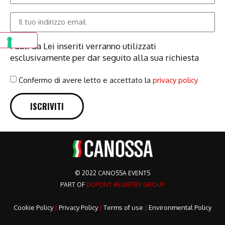
I dati da Lei inseriti verranno utilizzati
esclusivamente per dar seguito alla sua richiesta
Confermo di avere letto e accettato la
privacy policy
ISCRIVITI
© 2022 CANOSSA EVENTS
PART OF
DUPONT REGISTRY GROUP
Cookie Policy
|
Privacy Policy
|
Terms of use
|
Environmental Policy